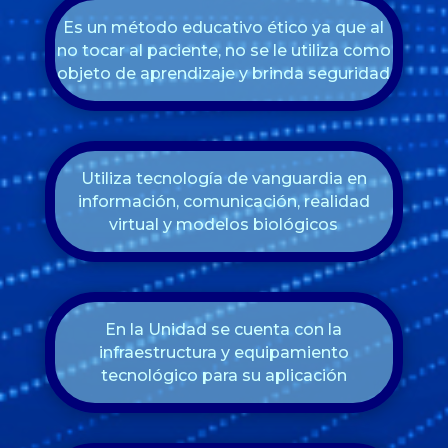
Es un método educativo ético ya que al
no tocar al paciente, no se le utiliza como
objeto de aprendizaje y brinda seguridad
Utiliza tecnología de vanguardia en
información, comunicación, realidad
virtual y modelos biológicos
En la Unidad se cuenta con la
infraestructura y equipamiento
tecnológico para su aplicación