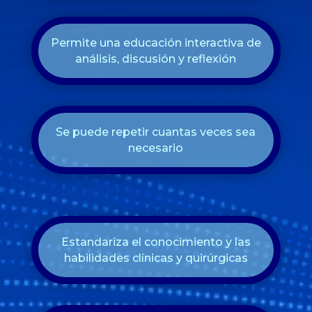
Permite una educación interactiva de
análisis, discusión y reflexión
Se puede repetir cuantas veces sea
necesario
Estandariza el conocimiento y las
habilidades clínicas y quirúrgicas